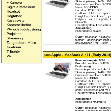
Skärmupplösning: 1400 x 900
+
Kamera
Processor: Intel Core i5-53
Digitala mötesrum
Minne: 8GB DDR3
Hårddisk: 128GB SSD
Headset
Grafikkort: Intel HD Graphic
Högtalare
Övrigt: FaceTime kamera, ljud
kortplats, Två USB 2-portar, 
Kassasystem
Bluetooth.
Kontorstillbehör
Operativsystem: Förinstalle
Anmärkning
PA- och ljudutrustning
Batteriladdare saknas
Projektor
Övrigt:
Begagnad, funktionste
Streaming
testade. Batteriladdare ingår,
Tangentbord Möss
beskrivningen.Frakt 180 kr.
Telefoner
Tillbehör
Apple - MacBook Air 11 (Early 2014
VR
96775
Reservationspris:
850 kr
Produkt:
Intel Core i5 4260U
Beskrivning:
Bärbar Apple MacBook Air 11
Skärmupplösning: 1440 x 900
Processor: Intel Core i5 426
Minne: 8GB DDR3
Hårddisk: 256GB SSD
Grafikkort: Intel HD Graphic
Övrigt: FaceTime kamera, lju
portar, Thunderbolt-port, Wi-F
Operativsystem: Förinstalle
Anmärkning
Batteriladdare medföljer ej
Övrigt:
Begagnad, funktionste
testade. Batteriladdare ingår,