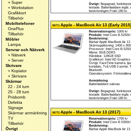
+
Super
Övrigt:
Begagnad, funktionste
+
Workstation
testade. Batteriladdare ingår,
beskrivningen.Frakt 180 kr.
Grafikkort
Tillbehör
Mobiltelefoner
Apple - MacBook Air 13 (Early 2015
96771
OnePlus
Reservationspris:
1000 kr
Tillbehör
Produkt:
Intel Core i5 5250U
Beskrivning:
Möbler
Bärbar Apple MacBook Air 13
Lampa
Skärmupplösning: 1400 x 900
Processor: Intel Core i5-52
Servrar och Nätverk
Minne: 8GB DDR3
+
Nätverk
Hårddisk: 128GB SSD
Grafikkort: Intel HD Graphic
+
Server
Övrigt: FaceTime kamera, ljud
Skrivare
kortplats, Två USB 2-portar, 
Bluetooth.
+
Kopiator
Operativsystem: Förinstalle
+
Skrivare
Anmärkning
Skärmar
Batteriladdare saknas
22 - 24 tum
Övrigt:
Begagnad, funktionste
25 - 28 tum
testade. Batteriladdare ingår,
Prisbomb
beskrivningen.Frakt 180 kr.
Defekta
Signage
Apple - MacBook Air 13 (2017)
Skärmar anmärkning
96772
TV
Reservationspris:
1700 kr
Produkt:
Intel Core i5 5350U
Tillbehör
Beskrivning:
Övrigt
Bärbar Apple MacBook Air 13