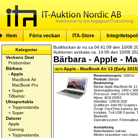
Hem
Förra veckan
ITA-Store
Integritetspol
Budklockan är nu ca 04:41:09 den 10/08 2
Kategorier
Auktionen avslutas ca: 14:00 den 10/08 20
Bärbara - Apple - M
Veckans Deal
Prisbomber
Bärbara
Apple - MacBook Air 13 (Early 2015
96770
-
Apple
Reservationspris:
1000 kr
MacBook Air
Produkt:
Bärbar
Beskrivning:
MacBook Pro
Bärbar Apple MacBook Air 13
+
Super
Skärmupplösning: 1400 x 900
Processor: Intel Core i5-52
Tillbehör
Minne: 8GB DDR3
Ultraportabla
Hårddisk: 128GB SSD
Grafikkort: Intel HD Graphic
+
Topprestanda
Övrigt: FaceTime kamera, ljud
+
Super
kortplats, Två USB 2-portar, 
Bluetooth.
Datorer
Operativsystem: Förinstalle
Apple
Anmärkning
Gaming
Batteriladdare saknas
+
Topprestanda
Mindre skavanker runt chassi