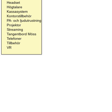
Headset
Högtalare
Kassasystem
Kontorstillbehör
PA- och ljudutrustning
Projektor
Streaming
Tangentbord Möss
Telefoner
Tillbehör
VR