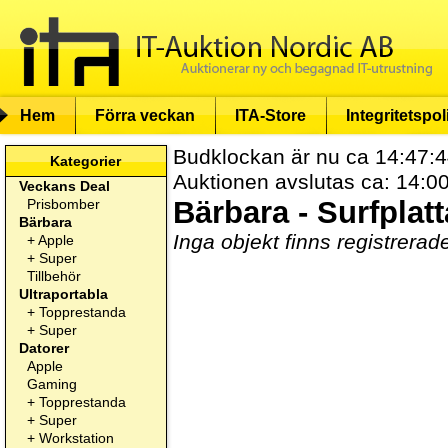
Hem
Förra veckan
ITA-Store
Integritetspol
Budklockan är nu ca 14:47:4
Kategorier
Auktionen avslutas ca: 14:0
Veckans Deal
Bärbara - Surfplat
Prisbomber
Bärbara
Inga objekt finns registrerad
+
Apple
+
Super
Tillbehör
Ultraportabla
+
Topprestanda
+
Super
Datorer
Apple
Gaming
+
Topprestanda
+
Super
+
Workstation