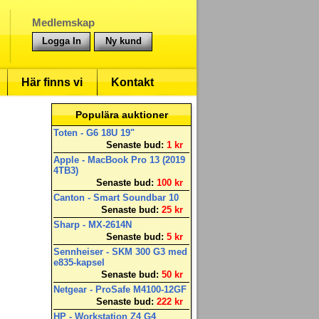
Medlemskap
Logga In
Ny kund
Här finns vi
Kontakt
Populära auktioner
Toten - G6 18U 19"
Senaste bud:
1 kr
Apple - MacBook Pro 13 (2019
4TB3)
Senaste bud:
100 kr
Canton - Smart Soundbar 10
Senaste bud:
25 kr
Sharp - MX-2614N
Senaste bud:
5 kr
Sennheiser - SKM 300 G3 med
e835-kapsel
Senaste bud:
50 kr
Netgear - ProSafe M4100-12GF
Senaste bud:
222 kr
HP - Workstation Z4 G4