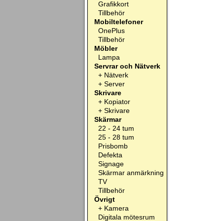
Grafikkort
Tillbehör
Mobiltelefoner
OnePlus
Tillbehör
Möbler
Lampa
Servrar och Nätverk
+
Nätverk
+
Server
Skrivare
+
Kopiator
+
Skrivare
Skärmar
22 - 24 tum
25 - 28 tum
Prisbomb
Defekta
Signage
Skärmar anmärkning
TV
Tillbehör
Övrigt
+
Kamera
Digitala mötesrum