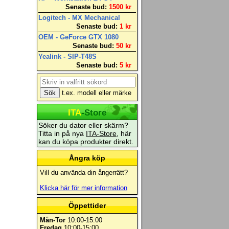
Senaste bud:
1500 kr
Logitech - MX Mechanical
Senaste bud:
1 kr
OEM - GeForce GTX 1080
Senaste bud:
50 kr
Yealink - SIP-T48S
Senaste bud:
5 kr
t.ex. modell eller märke
ITA
-Store
Söker du dator eller skärm?
Titta in på nya
ITA-Store
, här
kan du köpa produkter direkt.
Ångra köp
Vill du använda din ångerrätt?
Klicka här för mer information
Öppettider
Mån-Tor
10:00-15:00
Fredag
10:00-15:00