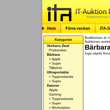
Hem
Förra veckan
ITA-S
Budklockan är n
Kategorier
Auktionen avslu
Bärbara
Veckans Deal
Prisbomber
Inga objekt finn
Bärbara
+
Apple
+
Super
Tillbehör
Ultraportabla
+
Topprestanda
+
Super
Datorer
Apple
Gaming
+
Topprestanda
+
Super
+
Workstation