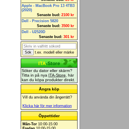
Apple - MacBook Pro 13 4TB3
(2020)
Senaste bud:
2100 kr
Dell - Precision 5820
Senaste bud:
3500 kr
Dell - U2520D
Senaste bud:
301 kr
t.ex. modell eller märke
ITA
-Store
Söker du dator eller skärm?
Titta in på nya
ITA-Store
, här
kan du köpa produkter direkt.
Ångra köp
Vill du använda din ångerrätt?
Klicka här för mer information
Öppettider
Mån-Tor
10:00-15:00
Fredag
10:00-15:00