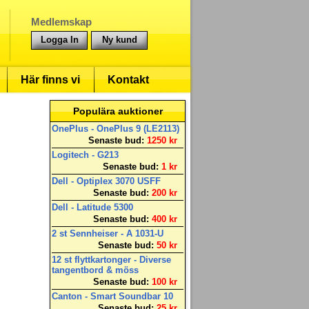
Medlemskap
Logga In
Ny kund
Här finns vi
Kontakt
Populära auktioner
OnePlus - OnePlus 9 (LE2113)
Senaste bud:
1250 kr
Logitech - G213
Senaste bud:
1 kr
Dell - Optiplex 3070 USFF
Senaste bud:
200 kr
Dell - Latitude 5300
Senaste bud:
400 kr
2 st Sennheiser - A 1031-U
Senaste bud:
50 kr
12 st flyttkartonger - Diverse
tangentbord & möss
Senaste bud:
100 kr
Canton - Smart Soundbar 10
Senaste bud:
25 kr