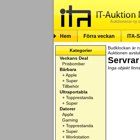
Hem
Förra veckan
ITA-S
Budklockan är n
Kategorier
Auktionen avslu
Servrar
Veckans Deal
Prisbomber
Inga objekt finn
Bärbara
+
Apple
+
Super
Tillbehör
Ultraportabla
+
Topprestanda
+
Super
Datorer
Apple
Gaming
+
Topprestanda
+
Super
+
Workstation