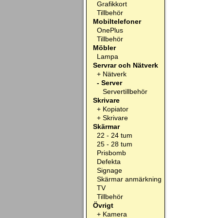
Grafikkort
Tillbehör
Mobiltelefoner
OnePlus
Tillbehör
Möbler
Lampa
Servrar och Nätverk
+
Nätverk
-
Server
Servertillbehör
Skrivare
+
Kopiator
+
Skrivare
Skärmar
22 - 24 tum
25 - 28 tum
Prisbomb
Defekta
Signage
Skärmar anmärkning
TV
Tillbehör
Övrigt
+
Kamera