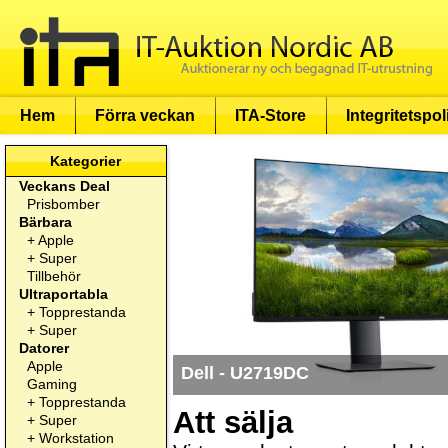
Hem
Förra veckan
ITA-Store
Integritetspol
Kategorier
Veckans Deal
Prisbomber
Bärbara
+
Apple
+
Super
Tillbehör
Ultraportabla
+
Topprestanda
+
Super
Datorer
Apple
Dell - U2719DC
Gaming
+
Topprestanda
Att sälja
+
Super
+
Workstation