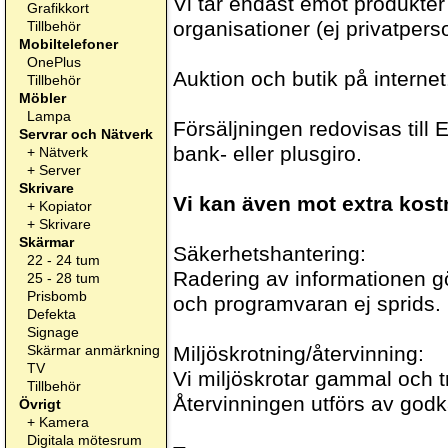
Vi tar endast emot produkter
Grafikkort
organisationer (ej privatpers
Tillbehör
Mobiltelefoner
OnePlus
Auktion och butik på internet
Tillbehör
Möbler
Lampa
Försäljningen redovisas till 
Servrar och Nätverk
bank- eller plusgiro.
+
Nätverk
+
Server
Skrivare
Vi kan även mot extra kost
+
Kopiator
+
Skrivare
Skärmar
Säkerhetshantering:
22 - 24 tum
Radering av informationen gör
25 - 28 tum
Prisbomb
och programvaran ej sprids.
Defekta
Signage
Skärmar anmärkning
Miljöskrotning/återvinning:
TV
Vi miljöskrotar gammal och tr
Tillbehör
Återvinningen utförs av godk
Övrigt
+
Kamera
Digitala mötesrum