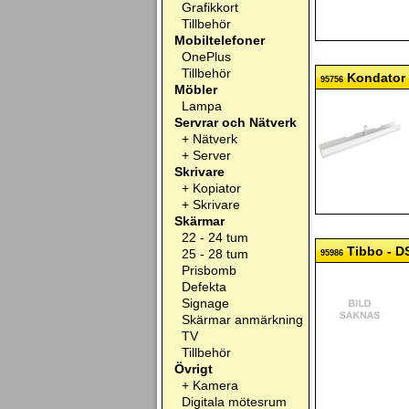
Grafikkort
Tillbehör
Mobiltelefoner
OnePlus
Tillbehör
Kondator -
95756
Möbler
Lampa
Servrar och Nätverk
+
Nätverk
+
Server
Skrivare
+
Kopiator
+
Skrivare
Skärmar
22 - 24 tum
Tibbo - D
25 - 28 tum
95986
Prisbomb
Defekta
Signage
Skärmar anmärkning
TV
Tillbehör
Övrigt
+
Kamera
Digitala mötesrum