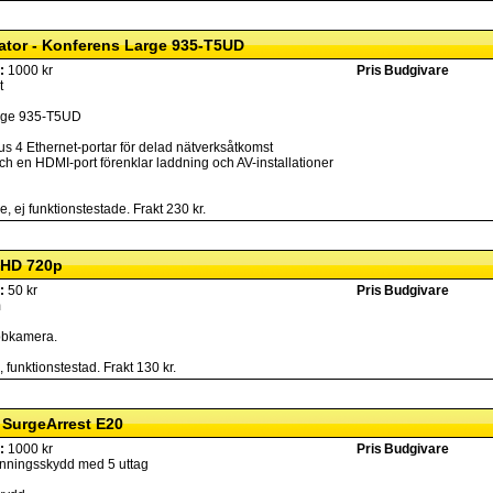
ator - Konferens Large 935-T5UD
:
1000 kr
Pris
Budgivare
t
arge 935-T5UD
us 4 Ethernet-portar för delad nätverksåtkomst
ch en HDMI-port förenklar laddning och AV-installationer
 ej funktionstestade. Frakt 230 kr.
 HD 720p
:
50 kr
Pris
Budgivare
m
bbkamera.
funktionstestad. Frakt 130 kr.
 SurgeArrest E20
:
1000 kr
Pris
Budgivare
ningsskydd med 5 uttag