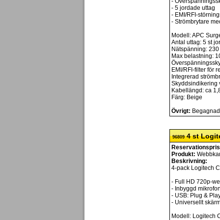
- Överspänningss
- 5 jordade uttag
- EMI/RFI-störnings
- Strömbrytare me
Modell: APC Surg
Antal uttag: 5 st 
Nätspänning: 230
Max belastning: 1
Överspänningssky
EMI/RFI-filter för 
Integrerad strömb
Skyddsindikering v
Kabellängd: ca 1,
Färg: Beige
Övrigt:
Begagnade,
4 st Logit
96809
Reservationspris
Produkt:
Webbkam
Beskrivning:
4-pack Logitech
- Full HD 720p-w
- Inbyggd mikrofo
- USB: Plug & Pla
- Universellt skär
Modell: Logitech