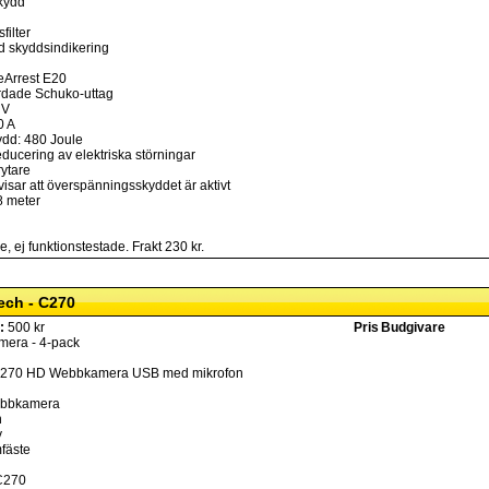
kydd
filter
d skyddsindikering
eArrest E20
jordade Schuko-uttag
 V
0 A
dd: 480 Joule
reducering av elektriska störningar
rytare
isar att överspänningsskyddet är aktivt
8 meter
 ej funktionstestade. Frakt 230 kr.
ech - C270
:
500 kr
Pris
Budgivare
era - 4-pack
 C270 HD Webbkamera USB med mikrofon
ebbkamera
n
y
mfäste
 C270