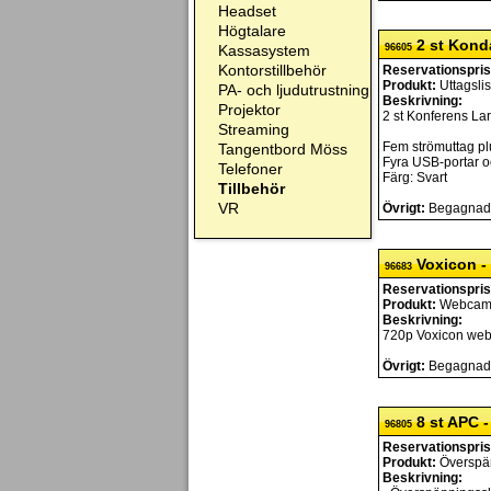
Headset
Högtalare
2 st Kond
Kassasystem
96605
Kontorstillbehör
Reservationspris
Produkt:
Uttagslis
PA- och ljudutrustning
Beskrivning:
Projektor
2 st Konferens L
Streaming
Fem strömuttag pl
Tangentbord Möss
Fyra USB-portar o
Telefoner
Färg: Svart
Tillbehör
VR
Övrigt:
Begagnade,
Voxicon -
96683
Reservationspris
Produkt:
Webca
Beskrivning:
720p Voxicon we
Övrigt:
Begagnad, 
8 st APC -
96805
Reservationspris
Produkt:
Överspän
Beskrivning: