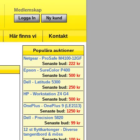
Medlemskap
Logga In
Ny kund
Här finns vi
Kontakt
Populära auktioner
Netgear - ProSafe M4100-12GF
Senaste bud:
222 kr
Epson - SureColor P400
Senaste bud:
500 kr
Dell - Latitude 5300
Senaste bud:
250 kr
HP - Workstation Z4 G4
Senaste bud:
500 kr
OnePlus - OnePlus 9 (LE2113)
Senaste bud:
1250 kr
Dell - Precision 5820
Senaste bud:
99 kr
12 st flyttkartonger - Diverse
tangentbord & möss
Senaste bud:
100 kr