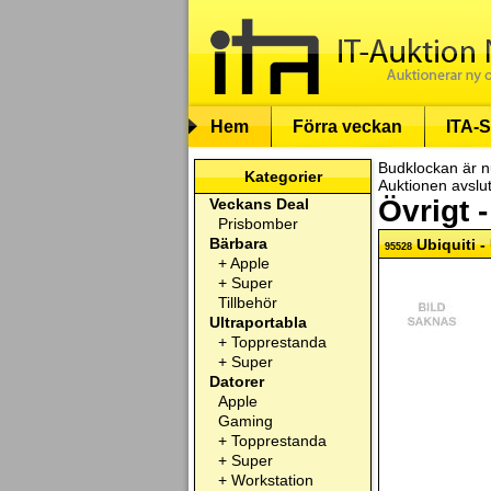
Hem
Förra veckan
ITA-S
Budklockan är n
Kategorier
Auktionen avslu
Övrigt -
Veckans Deal
Prisbomber
Bärbara
Ubiquiti -
95528
+
Apple
+
Super
Tillbehör
Ultraportabla
+
Topprestanda
+
Super
Datorer
Apple
Gaming
+
Topprestanda
+
Super
+
Workstation