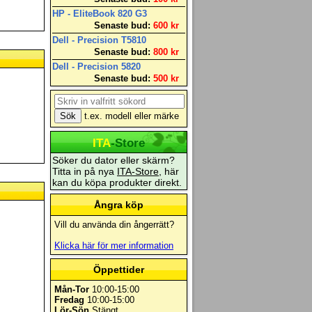
HP - EliteBook 820 G3
Senaste bud:
600 kr
Dell - Precision T5810
Senaste bud:
800 kr
Dell - Precision 5820
Senaste bud:
500 kr
t.ex. modell eller märke
ITA
-Store
Söker du dator eller skärm?
Titta in på nya
ITA-Store
, här
kan du köpa produkter direkt.
Ångra köp
Vill du använda din ångerrätt?
Klicka här för mer information
Öppettider
Mån-Tor
10:00-15:00
Fredag
10:00-15:00
Lör-Sön
Stängt