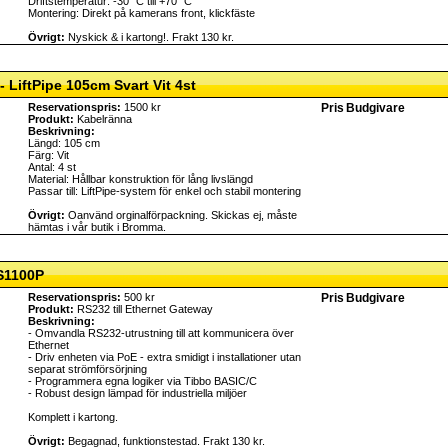
Driftstemperatur: -30 °C till +70 °C
Montering: Direkt på kamerans front, klickfäste
Övrigt:
Nyskick & i kartong!. Frakt 130 kr.
 LiftPipe 105cm Svart Vit 4st
Reservationspris:
1500 kr
Pris
Budgivare
Produkt:
Kabelränna
Beskrivning:
Längd: 105 cm
Färg: Vit
Antal: 4 st
Material: Hållbar konstruktion för lång livslängd
Passar till: LiftPipe-system för enkel och stabil montering
Övrigt:
Oanvänd orginalförpackning. Skickas ej, måste
hämtas i vår butik i Bromma.
S1100P
Reservationspris:
500 kr
Pris
Budgivare
Produkt:
RS232 till Ethernet Gateway
Beskrivning:
- Omvandla RS232-utrustning till att kommunicera över
Ethernet
- Driv enheten via PoE - extra smidigt i installationer utan
separat strömförsörjning
- Programmera egna logiker via Tibbo BASIC/C
- Robust design lämpad för industriella miljöer
Komplett i kartong.
Övrigt:
Begagnad, funktionstestad. Frakt 130 kr.