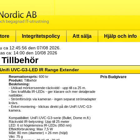
tore
Integritetspolicy
Att sälja
Hjälp och info
u ca 12:45:56 den 07/08 2026.
tas ca: 14:00 den 10/08 2026
 Tillbehör
 Unifi UVC-G3-LED IR Range Extender
Reservationspris:
600 kr
Pris
Budgivare
Produkt:
Tillbehör
Beskrivning:
- Utökad mörkerseende-räckvidd - upp till ca 25 m.
- Sex kraftfulla IR-LEDs - ger klarare och mer detaljerade
nattbilder.
- Strömförsörjs via kameran - ingen separat strömadapter
krävs.
- Enkel montering - klickas direkt på din UniFi UVC-G3-
kamera.
Kompatibilitet: UniFi UVC-G3-serie (Bullet, Dome m.fl.)
Räckvidd IR-belysning: Upp till 25 meter
LED: 6 st högintensiva IR-LEDs (850 nm)
Effektförbrukning: Max 7,5 W
Mått: 80 mm (diameter) × 26 mm (höjd)
Vikt: 75 g