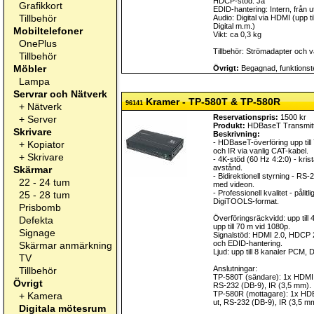
HDCP-stöd: Ja
Grafikkort
EDID-hantering: Intern, från u
Tillbehör
Audio: Digital via HDMI (upp t
Digital m.m.)
Mobiltelefoner
Vikt: ca 0,3 kg
OnePlus
Tillbehör: Strömadapter och v
Tillbehör
Möbler
Övrigt:
Begagnad, funktionste
Lampa
Servrar och Nätverk
Kramer - TP-580T & TP-580R
96141
+
Nätverk
Reservationspris:
1500 kr
+
Server
Produkt:
HDBaseT Transmitt
Skrivare
Beskrivning:
- HDBaseT-överföring upp til
+
Kopiator
och IR via vanlig CAT-kabel.
+
Skrivare
- 4K-stöd (60 Hz 4:2:0) - krist
avstånd.
Skärmar
- Bidirektionell styrning - RS
22 - 24 tum
med videon.
- Professionell kvalitet - påli
25 - 28 tum
DigiTOOLS-format.
Prisbomb
Överföringsräckvidd: upp till
Defekta
upp till 70 m vid 1080p.
Signage
Signalstöd: HDMI 2.0, HDCP 2
och EDID-hantering.
Skärmar anmärkning
Ljud: upp till 8 kanaler PCM
TV
Anslutningar:
Tillbehör
TP-580T (sändare): 1x HDMI 
Övrigt
RS-232 (DB-9), IR (3,5 mm).
TP-580R (mottagare): 1x HD
+
Kamera
ut, RS-232 (DB-9), IR (3,5 m
Digitala mötesrum