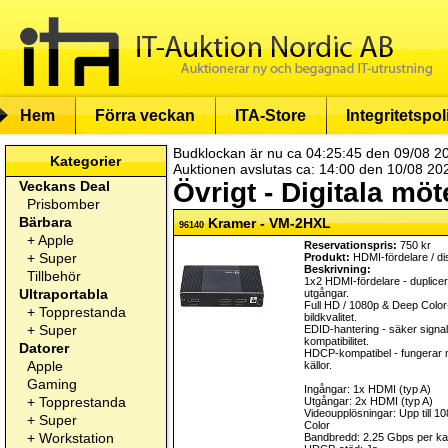
Hem
Förra veckan
ITA-Store
Integritetspol
Budklockan är nu ca 04:25:45 den 09/08 2
Kategorier
Auktionen avslutas ca: 14:00 den 10/08 20
Övrigt - Digitala mö
Veckans Deal
Prisbomber
Bärbara
Kramer - VM-2HXL
96140
+
Apple
Reservationspris:
750 kr
+
Super
Produkt:
HDMI-fördelare / dist
Beskrivning:
Tillbehör
1x2 HDMI-fördelare - duplicera
Ultraportabla
utgångar.
Full HD / 1080p & Deep Color-st
+
Topprestanda
bildkvalitet.
+
Super
EDID-hantering - säker signali
kompatibilitet.
Datorer
HDCP-kompatibel - fungerar
Apple
källor.
Gaming
Ingångar: 1x HDMI (typ A)
+
Topprestanda
Utgångar: 2x HDMI (typ A)
Videoupplösningar: Upp till 1
+
Super
Color
+
Workstation
Bandbredd: 2.25 Gbps per kan