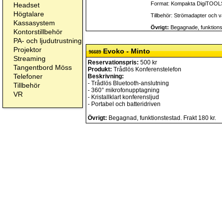
Format: Kompakta DigiTOOL
Headset
Högtalare
Tillbehör: Strömadapter och v
Kassasystem
Övrigt:
Begagnade, funktionst
Kontorstillbehör
PA- och ljudutrustning
Projektor
Evoko - Minto
96689
Streaming
Reservationspris:
500 kr
Tangentbord Möss
Produkt:
Trådlös Konferenstelefon
Telefoner
Beskrivning:
- Trådlös Bluetooth-anslutning
Tillbehör
- 360° mikrofonupptagning
VR
- Kristallklart konferensljud
- Portabel och batteridriven
Övrigt:
Begagnad, funktionstestad. Frakt 180 kr.