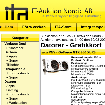
Hem
Förra veckan
ITA-Store
Integritetspol
Budklockan är nu ca 21:18:53 den 08/08 2
Kategorier
Auktionen avslutas ca: 14:00 den 10/08 20
Datorer - Grafikkort
Veckans Deal
Prisbomber
Bärbara
PNY - GeForce GTX 980 XLR8
95628
+
Apple
Reservationspris:
750 kr
+
Super
Produkt:
Grafikkort
Beskrivning:
Tillbehör
GPU klockfrekvens: 1228MH
Ultraportabla
Minnesstorlek: 4096MB
Minnestyp: GDDR5
+
Topprestanda
Minnesbuss: 256 bit
+
Super
Anslutningar:
PCI Express 3.0 x16 anslutnin
Datorer
Mini HDMI-anslutning: 1 st
Apple
DisplayPort: 3 st
DVI anslutning: 1 st
Gaming
Övriga funktioner :
+
Topprestanda
Maximal upplösning, digital : 4
Fläkt : Ja
+
Super
Systemkrav:
+
Workstation
Erforderligt nätaggregat: 600