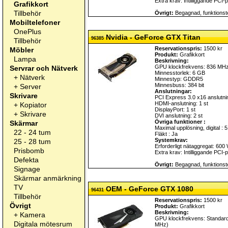
Extra krav: Intilliggande PCI-p
Grafikkort
Tillbehör
Övrigt:
Begagnad, funktionste
Mobiltelefoner
OnePlus
Nvidia - GeForce GTX Titan
96385
Tillbehör
Reservationspris:
1500 kr
Möbler
Produkt:
Grafikkort
Lampa
Beskrivning:
GPU klockfrekvens: 836 MH
Servrar och Nätverk
Minnesstorlek: 6 GB
+
Nätverk
Minnestyp: GDDR5
Minnesbuss: 384 bit
+
Server
Anslutningar:
Skrivare
PCI Express 3.0 x16 anslutnin
HDMI-anslutning: 1 st
+
Kopiator
DisplayPort: 1 st
+
Skrivare
DVI anslutning: 2 st
Övriga funktioner :
Skärmar
Maximal upplösning, digital : 
22 - 24 tum
Fläkt : Ja
Systemkrav:
25 - 28 tum
Erforderligt nätaggregat: 600
Prisbomb
Extra krav: Intilliggande PCI-p
Defekta
Övrigt:
Begagnad, funktionste
Signage
Skärmar anmärkning
TV
OEM - GeForce GTX 1080
96431
Tillbehör
Reservationspris:
1500 kr
Övrigt
Produkt:
Grafikkort
Beskrivning:
+
Kamera
GPU klockfrekvens: Standar
Digitala mötesrum
MHz)