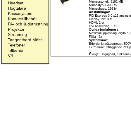
Minnesstorlek: 8192 MB
Headset
Minnestyp: GDDR5
Högtalare
Minnesbuss: 256 bit
Anslutningar:
Kassasystem
PCI Express 3.0 x16 anslutnin
Kontorstillbehör
DisplayPort: 3 st
HDMI: 1 st
PA- och ljudutrustning
DVI anslutning: 1 st
Projektor
Övriga funktioner :
Maximal upplösning, digital :
Streaming
Fläkt : Ja
Tangentbord Möss
Systemkrav:
Erforderligt nätaggregat: 500
Telefoner
Extra krav: Intilliggande PCI-p
Tillbehör
Övrigt:
Begagnad, funktionste
VR