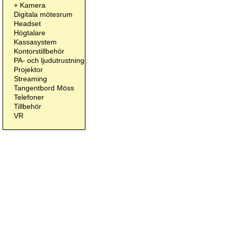
+
Kamera
Digitala mötesrum
Headset
Högtalare
Kassasystem
Kontorstillbehör
PA- och ljudutrustning
Projektor
Streaming
Tangentbord Möss
Telefoner
Tillbehör
VR