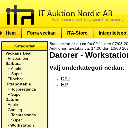
Hem
Förra veckan
ITA-Store
Integritetspol
Budklockan är nu ca 04:09:11 den 07/08 2
Kategorier
Auktionen avslutas ca: 14:00 den 10/08 20
Datorer - Workstatio
Veckans Deal
Prisbomber
Bärbara
Välj underkategori nedan:
+
Apple
+
Super
Dell
Tillbehör
Ultraportabla
HP
+
Topprestanda
+
Super
Datorer
Apple
Gaming
+
Topprestanda
+
Super
-
Workstation