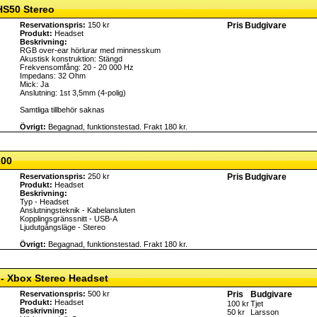
HS50 Stereo
Reservationspris:
150 kr
Pris
Budgivare
Produkt:
Headset
Beskrivning:
RGB over-ear hörlurar med minnesskum
Akustisk konstruktion: Stängd
Frekvensomfång: 20 - 20 000 Hz
Impedans: 32 Ohm
Mick: Ja
Anslutning: 1st 3,5mm (4-polig)
Samtliga tillbehör saknas
Övrigt:
Begagnad, funktionstestad. Frakt 180 kr.
200
Reservationspris:
250 kr
Pris
Budgivare
Produkt:
Headset
Beskrivning:
Typ - Headset
Anslutningsteknik - Kabelansluten
Kopplingsgränssnitt - USB-A
Ljudutgångsläge - Stereo
Övrigt:
Begagnad, funktionstestad. Frakt 180 kr.
 - Xbox Stereo Headset
Reservationspris:
500 kr
Pris
Budgivare
Produkt:
Headset
100 kr
Tjet
Beskrivning:
50 kr
Larsson