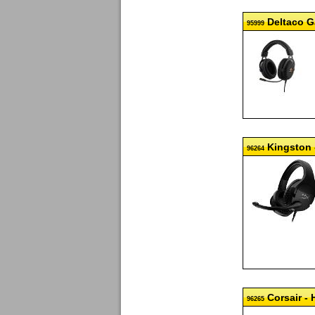
Deltaco G
95999
Kingston -
96264
Corsair - 
96265