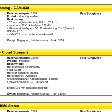
aming - GAM-030
Reservationspris:
150 kr
Pris
Budgivare
Produkt:
Gamingheadset
Beskrivning:
- 57 mm högtalarelement, 20 Hz - 20 kHz
- Impedans 32 O, känslighet 122 dB
- Mikrofon-känslighet - 38 dB - Anslutning: 2 × 3,5 mm +
USB för LED
- Kabel 2,1 m och volym/mute-kontroll
Övrigt:
Begagnad, funktionstestad. Frakt 180 kr.
 Cloud Stinger 2
Reservationspris:
150 kr
Pris
Budgivare
Produkt:
Headset
Beskrivning:
Hörlursmodell: Circumaural
Färg: Svart
Hörlurar, kopptyp: Stängd
Hörlursteknik: Dynamisk
Anslutningsteknik: Kabelansluten (3,5mm)
Frekvensrespons: 10 - 25 000 Hz
Endast 3,5 mm-ljudkabel medföljer
Övrigt:
Begagnad, funktionstestad. Frakt 180 kr.
HS50 Stereo
Reservationspris:
150 kr
Pris
Budgivare