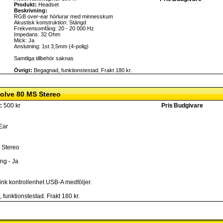
Produkt:
Headset
Beskrivning:
RGB over-ear hörlurar med minnesskum
Akustisk konstruktion: Stängd
Frekvensomfång: 20 - 20 000 Hz
Impedans: 32 Ohm
Mick: Ja
Anslutning: 1st 3,5mm (4-polig)
Samtliga tillbehör saknas
Övrigt:
Begagnad, funktionstestad. Frakt 180 kr.
olve 80 MS Stereo
:
500 kr
Pris
Budgivare
Ear
 Stereo
ng - Ja
ink kontrollenhet USB-A medföljer.
funktionstestad. Frakt 180 kr.