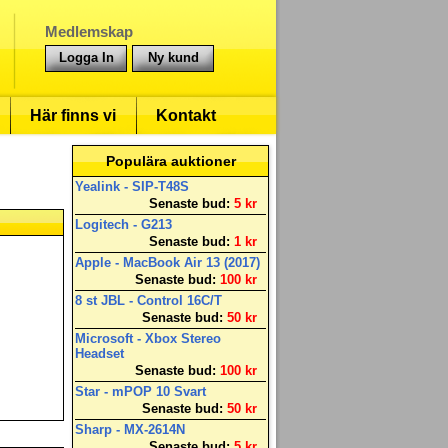
Medlemskap
Logga In
Ny kund
Här finns vi
Kontakt
Populära auktioner
Yealink - SIP-T48S
Senaste bud:
5 kr
Logitech - G213
Senaste bud:
1 kr
Apple - MacBook Air 13 (2017)
Senaste bud:
100 kr
8 st JBL - Control 16C/T
Senaste bud:
50 kr
Microsoft - Xbox Stereo
Headset
Senaste bud:
100 kr
Star - mPOP 10 Svart
Senaste bud:
50 kr
Sharp - MX-2614N
Senaste bud:
5 kr