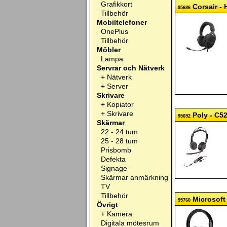
Grafikkort
Corsair - 
95686
Tillbehör
Mobiltelefoner
OnePlus
Tillbehör
Möbler
Lampa
Servrar och Nätverk
+
Nätverk
+
Server
Skrivare
+
Kopiator
+
Skrivare
Poly - C5
95692
Skärmar
22 - 24 tum
25 - 28 tum
Prisbomb
Defekta
Signage
Skärmar anmärkning
TV
Tillbehör
Microsoft
95760
Övrigt
+
Kamera
Digitala mötesrum