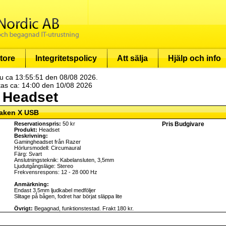
tore
Integritetspolicy
Att sälja
Hjälp och info
u ca 13:55:51 den 08/08 2026.
tas ca: 14:00 den 10/08 2026
- Headset
raken X USB
Reservationspris:
50 kr
Pris
Budgivare
Produkt:
Headset
Beskrivning:
Gamingheadset från Razer
Hörlursmodell: Circumaural
Färg: Svart
Anslutningsteknik: Kabelansluten, 3,5mm
Ljudutgångsläge: Stereo
Frekvensrespons: 12 - 28 000 Hz
Anmärkning:
Endast 3,5mm ljudkabel medföljer
Slitage på bågen, fodret har börjat släppa lite
Övrigt:
Begagnad, funktionstestad. Frakt 180 kr.