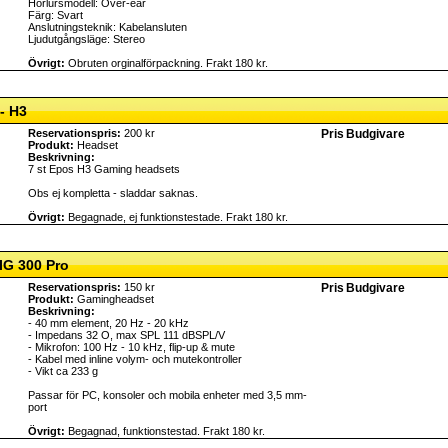
Hörlursmodell: Over-ear
Färg: Svart
Anslutningsteknik: Kabelansluten
Ljudutgångsläge: Stereo
Övrigt:
Obruten orginalförpackning. Frakt 180 kr.
- H3
Reservationspris:
200 kr
Pris
Budgivare
Produkt:
Headset
Beskrivning:
7 st Epos H3 Gaming headsets
Obs ej kompletta - sladdar saknas.
Övrigt:
Begagnade, ej funktionstestade. Frakt 180 kr.
IG 300 Pro
Reservationspris:
150 kr
Pris
Budgivare
Produkt:
Gamingheadset
Beskrivning:
- 40 mm element, 20 Hz - 20 kHz
- Impedans 32 O, max SPL 111 dBSPL/V
- Mikrofon: 100 Hz - 10 kHz, flip-up & mute
- Kabel med inline volym- och mutekontroller
- Vikt ca 233 g
Passar för PC, konsoler och mobila enheter med 3,5 mm-
port
Övrigt:
Begagnad, funktionstestad. Frakt 180 kr.