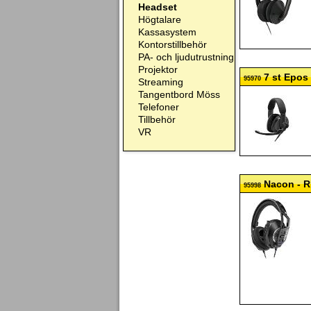
Headset
Högtalare
Kassasystem
Kontorstillbehör
PA- och ljudutrustning
Projektor
7 st Epos 
95970
Streaming
Tangentbord Möss
Telefoner
Tillbehör
VR
Nacon - R
95998