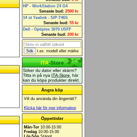
HP - WorkStation Z4 G4
Senaste bud:
2500 kr
14 st Yealink - SIP-T46S
Senaste bud:
55 kr
Dell - Optiplex 3070 USFF
Senaste bud:
200 kr
t.ex. modell eller märke
ITA
-Store
Söker du dator eller skärm?
Titta in på nya
ITA-Store
, här
kan du köpa produkter direkt.
Ångra köp
Vill du använda din ångerrätt?
Klicka här för mer information
Öppettider
Mån-Tor
10:00-15:00
Fredag
10:00-15:00
Lör-Sön
Stängt