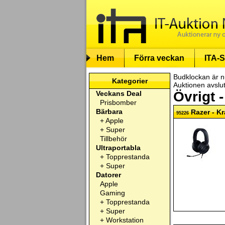
Hem
Förra veckan
ITA-S
Budklockan är n
Kategorier
Auktionen avslu
Övrigt 
Veckans Deal
Prisbomber
Bärbara
Razer - K
95226
+
Apple
+
Super
Tillbehör
Ultraportabla
+
Topprestanda
+
Super
Datorer
Apple
Gaming
+
Topprestanda
+
Super
+
Workstation