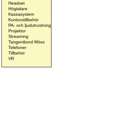
Headset
Högtalare
Kassasystem
Kontorstillbehör
PA- och ljudutrustning
Projektor
Streaming
Tangentbord Möss
Telefoner
Tillbehör
VR