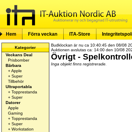
Hem
Förra veckan
ITA-Store
Integritetspol
Budklockan är nu ca 10:40:45 den 08/08 2
Kategorier
Auktionen avslutas ca: 14:00 den 10/08 20
Övrigt - Spelkontroll
Veckans Deal
Prisbomber
Inga objekt finns registrerade.
Bärbara
+
Apple
+
Super
Tillbehör
Ultraportabla
+
Topprestanda
+
Super
Datorer
Apple
Gaming
+
Topprestanda
+
Super
+
Workstation